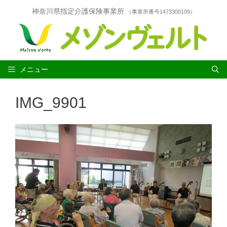
コ
神奈川県指定介護保険事業所
（事業所番号1473300109）
ン
テ
ン
ツ
へ
ス
メニュー
キ
ッ
IMG_9901
プ