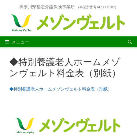
コ
神奈川県指定介護保険事業所
（事業所番号1473300109）
ン
テ
ン
ツ
へ
ス
メニュー
キ
ッ
◆特別養護老人ホームメゾ
プ
ンヴェルト料金表（別紙）
◆特別養護老人ホームメゾンヴェルト料金表（別紙）