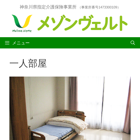
コ
神奈川県指定介護保険事業所
（事業所番号1473300109）
ン
テ
ン
ツ
へ
ス
メニュー
キ
ッ
一人部屋
プ