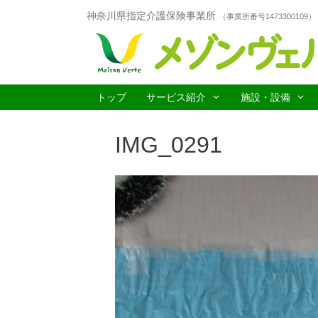
コ
神奈川県指定介護保険事業所
（事業所番号1473300109）
ン
テ
ン
ツ
へ
ス
トップ
サービス紹介
施設・設備
キ
ッ
IMG_0291
プ