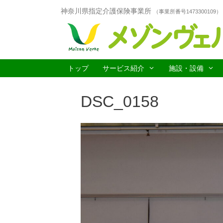
コ
神奈川県指定介護保険事業所
（事業所番号1473300109）
ン
テ
ン
ツ
へ
ス
トップ
サービス紹介
施設・設備
キ
ッ
DSC_0158
プ