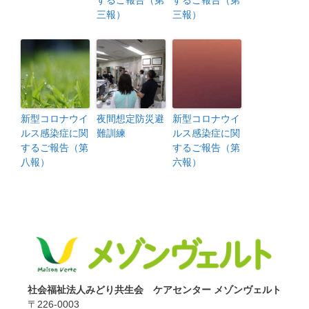
三報）
三報）
新型コロナウイ
夜間想定防災避
新型コロナウイ
ルス感染症に関
難訓練
ルス感染症に関
するご報告（第
するご報告（第
八報）
六報）
社会福祉法人みどり共生会 ケアセンター メゾンヴェルト
〒226-0003