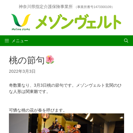
コ
神奈川県指定介護保険事業所
（事業所番号1473300109）
ン
テ
ン
ツ
へ
ス
メニュー
キ
ッ
桃の節句
プ
2022年3月3日
奇数重なり、3月3日桃の節句です。メゾンヴェルト玄関のひ
な人形は関東雛です。
可憐な桃の花が春を呼びます。