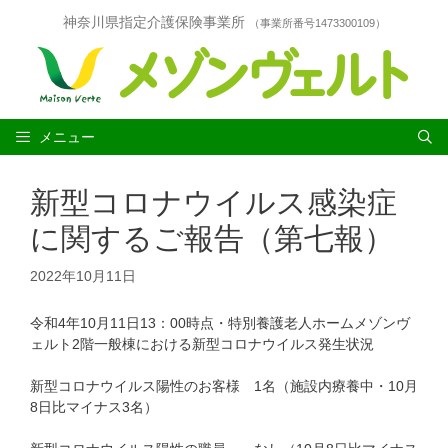
コ
神奈川県指定介護保険事業所
（事業所番号1473300109）
ン
テ
ン
ツ
へ
ス
メニュー
キ
ッ
新型コロナウイルス感染症
プ
に関するご報告（第七報）
2022年10月11日
令和4年10月11日13：00時点・特別養護老人ホームメゾンヴ
ェルト2階一般棟における新型コロナウイルス発生状況
新型コロナウイルス陽性のお客様 1名（施設内療養中・10月
8日比マイナス3名）