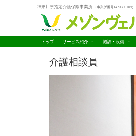
コ
神奈川県指定介護保険事業所
（事業所番号1473300109）
ン
テ
ン
ツ
へ
ス
トップ
サービス紹介
施設・設備
キ
ッ
介護相談員
プ