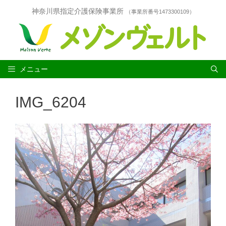
コ
神奈川県指定介護保険事業所
（事業所番号1473300109）
ン
テ
ン
ツ
へ
ス
メニュー
キ
ッ
IMG_6204
プ