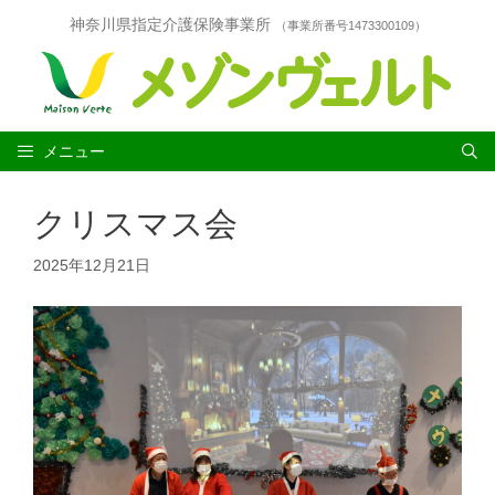
コ
神奈川県指定介護保険事業所
（事業所番号1473300109）
ン
テ
ン
ツ
へ
ス
メニュー
キ
ッ
クリスマス会
プ
2025年12月21日