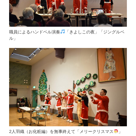
職員によるハンドベル演奏
「きよしこの夜」「ジングルベ
ル」
2人羽織（お化粧編）を無事終えて「メリークリスマス
」